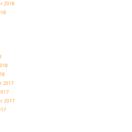
r 2018
018
8
8
2018
18
 2017
2017
r 2017
017