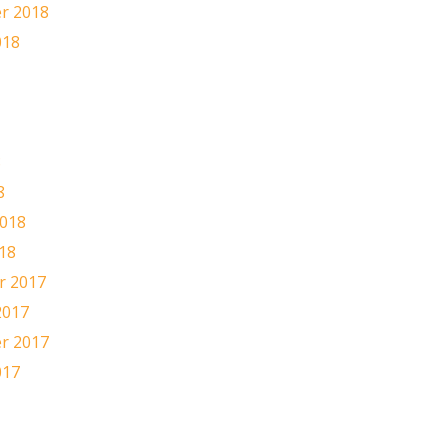
r 2018
018
8
8
2018
18
 2017
2017
r 2017
017