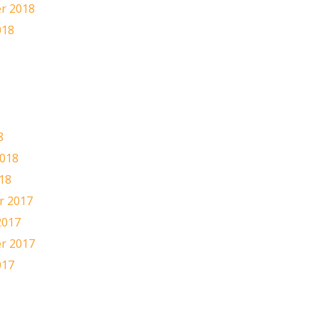
r 2018
018
8
8
2018
18
 2017
2017
r 2017
017