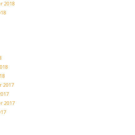
r 2018
018
8
8
2018
18
 2017
2017
r 2017
017