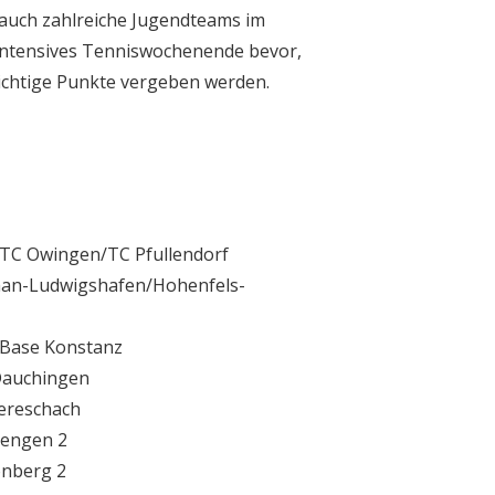
uch zahlreiche Jugendteams im
 intensives Tenniswochenende bevor,
wichtige Punkte vergeben werden.
SG TC Owingen/TC Pfullendorf
dman-Ludwigshafen/Hohenfels-
s Base Konstanz
 Dauchingen
bereschach
iengen 2
önberg 2