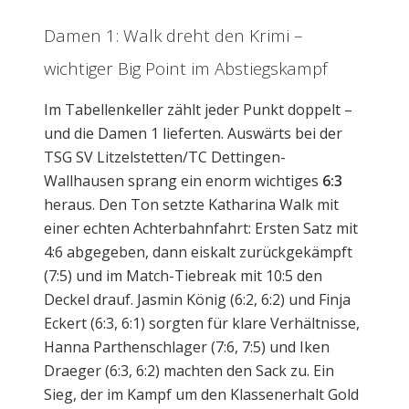
Damen 1: Walk dreht den Krimi –
wichtiger Big Point im Abstiegskampf
Im Tabellenkeller zählt jeder Punkt doppelt –
und die Damen 1 lieferten. Auswärts bei der
TSG SV Litzelstetten/TC Dettingen-
Wallhausen sprang ein enorm wichtiges
6:3
heraus. Den Ton setzte Katharina Walk mit
einer echten Achterbahnfahrt: Ersten Satz mit
4:6 abgegeben, dann eiskalt zurückgekämpft
(7:5) und im Match-Tiebreak mit 10:5 den
Deckel drauf. Jasmin König (6:2, 6:2) und Finja
Eckert (6:3, 6:1) sorgten für klare Verhältnisse,
Hanna Parthenschlager (7:6, 7:5) und Iken
Draeger (6:3, 6:2) machten den Sack zu. Ein
Sieg, der im Kampf um den Klassenerhalt Gold