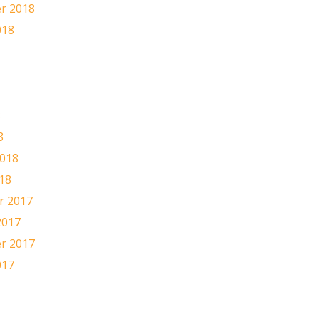
r 2018
018
8
8
2018
18
 2017
2017
r 2017
017