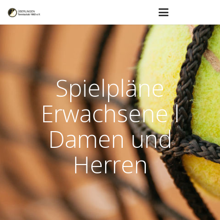
Spielpläne
Erwachsene l
Damen und
Herren