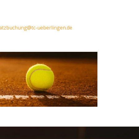
atzbuchung@tc-ueberlingen.de